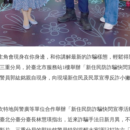
角會現身在你身邊，和你講解最新的詐騙樣態，輕鬆得
三重分局，於臺北市服務站
1
樓舉辦「新住民防詐騙快閃
警員郭紘銘親自現身，向現場新住民及民眾宣導反詐小
特地與警廣等單位合作舉辦「新住民防詐騙快閃宣導活
臺北分臺分臺長林慧瑛指出，近來詐騙手法日新月異，