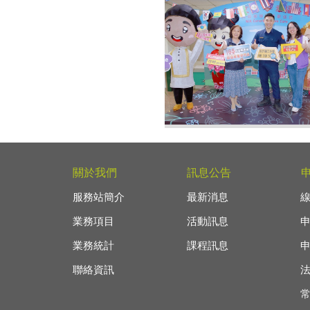
1.外型酷似知名演員阮經
局的警員郭紘銘(中)現身
關於我們
訊息公告
住民防詐騙快閃宣導活動
警察廣播電臺臺北分臺分
服務站簡介
最新消息
瑛、左為移民署臺北市服
蘇慧雯。
業務項目
活動訊息
業務統計
課程訊息
聯絡資訊