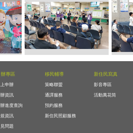
天的三重分
2.活動中，現場新住民及民眾們熱烈
3.在
移民署「新
搶答。
秘訣。
申辦專區
移民輔導
新住民寫真
」。右為
臺長林慧
線上申辦
策略聯盟
影音專區
務站主任
申辦資訊
通譯服務
活動萬花筒
申辦進度查詢
預約服務
法規資訊
新住民照顧服務
常見問題