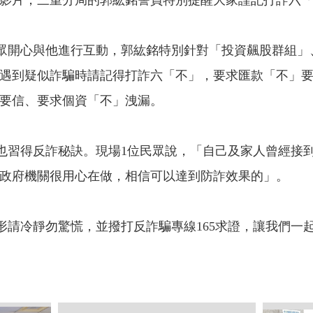
影片，三重分局的郭紘銘警員特別提醒大家謹記打詐六
開心與他進行互動，郭紘銘特別針對「投資飆股群組」
遇到疑似詐騙時請記得打詐六「不」，要求匯款「不」
要信、要求個資「不」洩漏。
也習得反詐秘訣。現場
1
位民眾說，「自己及家人曾經接
政府機關很用心在做，相信可以達到防詐效果的」。
請冷靜勿驚慌，並撥打反詐騙專線
165
求證，讓我們一