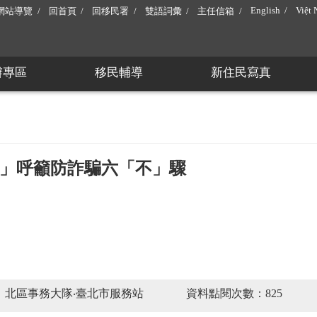
English
Việt
網站導覽
回首頁
回移民署
雙語詞彙
主任信箱
辦專區
移民輔導
新住民寫真
」呼籲防詐騙六「不」驟
：北區事務大隊‧臺北市服務站
資料點閱次數：825