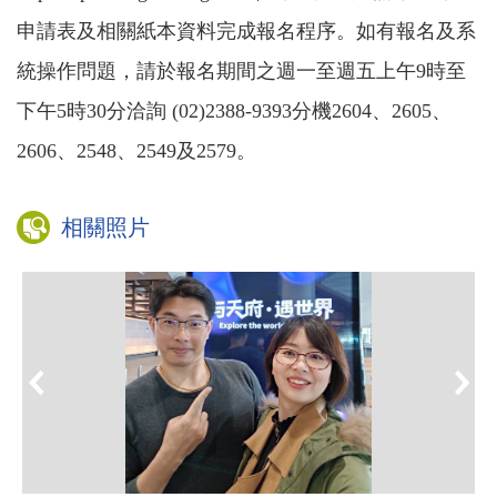
申請表及相關紙本資料完成報名程序。如有報名及系
統操作問題，請於報名期間之週一至週五上午
9
時至
下午
5
時
30
分洽詢
(02)2388-9393
分機
2604
、
2605
、
2606
、
2548
、
2549
及
2579
。
相關照片