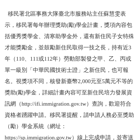
移民署北區事務大隊臺北市服務站主任蘇慧雯表
示，移民署每年辦理獎助
(
勵
)
學金計畫，獎項內容包
括優秀獎學金、清寒助學金外，還有新住民子女特殊
才能獎勵金，並鼓勵新住民取得一技之長，持有近
3
年（
110
、
111
或
112
年）勞動部製發之甲、乙、丙或
單一級別「中華民國技術士證」之新住民，也可報
名。視獎項不同，核發新臺幣
2,000
元至
5
萬元不等的
獎助
(
勵
)
學金，詳細計畫內容可至新住民培力發展資
訊網（
http://ifi.immigration.gov.tw
）查詢，歡迎符合
資格者踴躍申請。移民署提醒，請申請人務必至獎助
（勵）學金系統（網址：
https://sp.immigration.gov.tw
）線上完成申請，並寄送