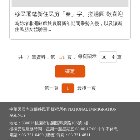
移民署邀新住民剪「春」字、搓湯圓 歡喜迎
新春
為防堵非洲豬瘟於農曆新年期間乘勢入侵，以及讓新
住民朋友體驗臺...
每頁顯示
共
7
筆資料，第
1/1
頁，
筆
第一頁
1
最後一頁
中華民國內政部移民署 版權所有 NATIONAL IMMIGRATION
AGENCY
地址：330026桃園市桃園區縣府路106號1樓
櫃檯受理服務時間：星期一至星期五 08:00-17:00 中午不休息
電話：03-331-0409 (總機) 傳真：03-331-4811