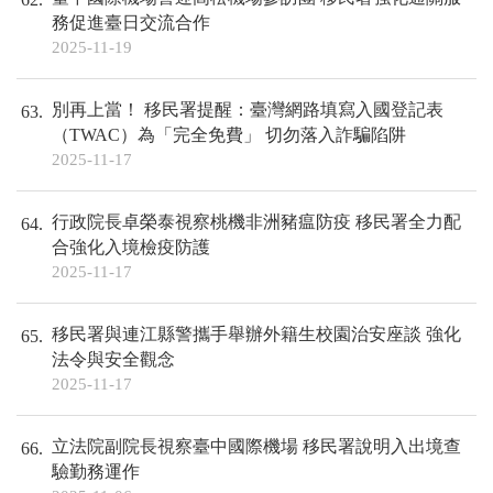
務促進臺日交流合作
2025-11-19
別再上當！ 移民署提醒：臺灣網路填寫入國登記表
63
（TWAC）為「完全免費」 切勿落入詐騙陷阱
2025-11-17
行政院長卓榮泰視察桃機非洲豬瘟防疫 移民署全力配
64
合強化入境檢疫防護
2025-11-17
移民署與連江縣警攜手舉辦外籍生校園治安座談 強化
65
法令與安全觀念
2025-11-17
立法院副院長視察臺中國際機場 移民署說明入出境查
66
驗勤務運作