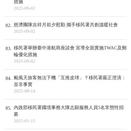
措施
2025-09-02
慈濟團隊吉祥月前夕慰勤 攜手移民署共創溫暖社會
82
2025-09-02
移民署舉辦臺中港航商座談會 宣導全面實施TWAC及郵
83
輪優化措施
2025-09-02
颱風天旅客無法下機「互推皮球」？移民署嚴正澄清：
84
並非事實
2025-08-14
內政部移民署國境事務大隊志願服務人員5名常態性招
85
募
2025-01-15