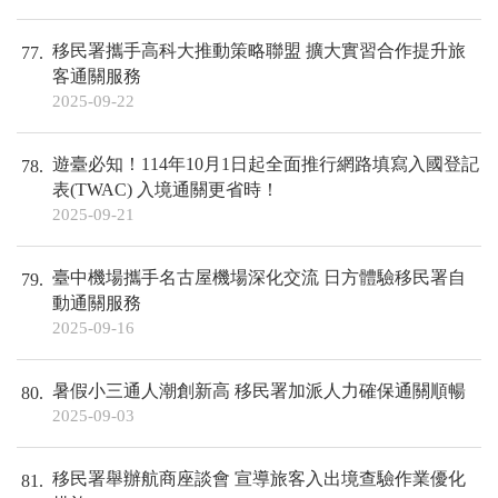
移民署攜手高科大推動策略聯盟 擴大實習合作提升旅
77
客通關服務
2025-09-22
遊臺必知！114年10月1日起全面推行網路填寫入國登記
78
表(TWAC) 入境通關更省時！
2025-09-21
臺中機場攜手名古屋機場深化交流 日方體驗移民署自
79
動通關服務
2025-09-16
暑假小三通人潮創新高 移民署加派人力確保通關順暢
80
2025-09-03
移民署舉辦航商座談會 宣導旅客入出境查驗作業優化
81