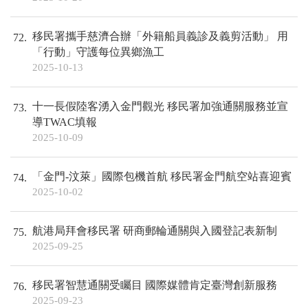
移民署攜手慈濟合辦「外籍船員義診及義剪活動」 用
72
「行動」守護每位異鄉漁工
2025-10-13
十一長假陸客湧入金門觀光 移民署加強通關服務並宣
73
導TWAC填報
2025-10-09
「金門-汶萊」國際包機首航 移民署金門航空站喜迎賓
74
2025-10-02
航港局拜會移民署 研商郵輪通關與入國登記表新制
75
2025-09-25
移民署智慧通關受矚目 國際媒體肯定臺灣創新服務
76
2025-09-23