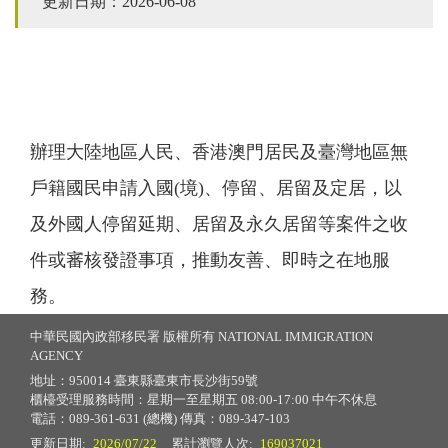
更新日期：2026-06-08
辦理大陸地區人民、香港澳門居民及臺灣地區無
戶籍國民申請入國
(
境
)
、停留、居留及定居，以
及外國人停留延期、居留及永久居留等案件之收
件或審核發證事項，推動友善、即時之在地服
務。
中華民國內政部移民署 版權所有 NATIONAL IMMIGRATION
AGENCY
地址：950014 臺東縣臺東市長沙街59號
櫃檯受理服務時間：星期一至星期五 08:00-17:00 中午不休息
電話：089-361-631 (總機) 傳真：089-347-103
更新日期:
2026/07/22
累計瀏覽人次:
169037021