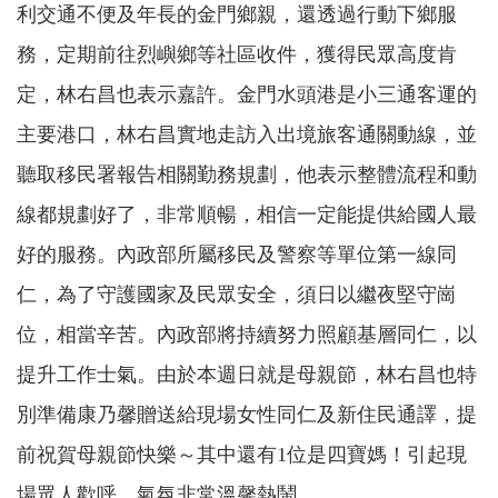
利交通不便及年長的金門鄉親，還透過行動下鄉服
務，定期前往烈嶼鄉等社區收件，獲得民眾高度肯
定，林右昌也表示嘉許。金門水頭港是小三通客運的
主要港口，林右昌實地走訪入出境旅客通關動線，並
聽取移民署報告相關勤務規劃，他表示整體流程和動
線都規劃好了，非常順暢，相信一定能提供給國人最
好的服務。內政部所屬移民及警察等單位第一線同
仁，為了守護國家及民眾安全，須日以繼夜堅守崗
位，相當辛苦。內政部將持續努力照顧基層同仁，以
提升工作士氣。由於本週日就是母親節，林右昌也特
別準備康乃馨贈送給現場女性同仁及新住民通譯，提
前祝賀母親節快樂～其中還有
1
位是四寶媽！引起現
場眾人歡呼，氣氛非常溫馨熱鬧。