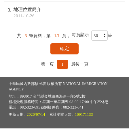
地理位置簡介
3
2011-10-26
每頁顯示
共
3
筆資料，第
1/1
頁，
筆
第一頁
1
最後一頁
中華民國內政部移民署 版權所有 NATIONAL IMMIGRATION
AGENCY
地址：893017 金門縣金城鎮西海路一段5號2樓
櫃檯受理服務時間：星期一至星期五 08:00-17:00 中午不休息
電話：082-323-695 (總機) 傳真：082-323-641
更新日期:
2026/07/14
累計瀏覽人次:
169171133