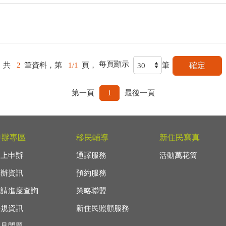
每頁顯示
共
2
筆資料，第
1/1
頁，
筆
第一頁
1
最後一頁
申辦專區
移民輔導
新住民寫真
線上申辦
通譯服務
活動萬花筒
申辦資訊
預約服務
申請進度查詢
策略聯盟
法規資訊
新住民照顧服務
常見問題