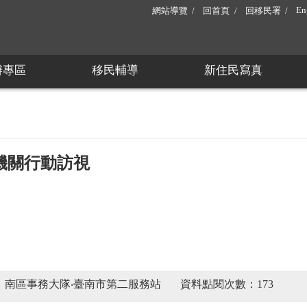
En
網站導覽
回首頁
回移民署
辦專區
移民輔導
新住民寫真
機關行動訪視
：南區事務大隊‧臺南市第二服務站
資料點閱次數：173