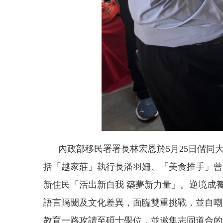
內政部移民署署長林宏恩於5月25日偕同大
括「越家莊」執行長潘羽姍、「美食推手」曾
新住民「活出新自我 築夢新力量」。逆境成
語言隔閡及文化差異，面臨雙重挑戰，並自嘲
教育一路攻讀至碩士學位，並邀集志同道合的