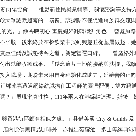
新向陽協會」，推動新住民就業輔導、關懷諮詢等支持
啟大眾認識越南的一扇窗。該據點不僅促進跨族群交流
人的光。」飯香映初心 重慶媳婦翻轉職涯角色 曾鑫原
不平順，後來終於在餐飲業中找到興趣並從基層做起，她
以實惠佳餚及誠懇待客之道，奠定營運口碑。 曾鑫格外
付出就能收穫成果。「感念這片土地的接納與扶持，我
投入職場，期盼未來用自身經驗化成助力，延續善的正向
師鄭泳嘉透過網絡結識擔任工程師的臺灣配偶，雙方藉通
嗎？」展現率真性格，111年兩人在港締結連理。婚後
區頗有相似之處。」具備英國 City & Guilds 
fee」，店內除供應精品咖啡外，亦推出菠蘿油、多士等經