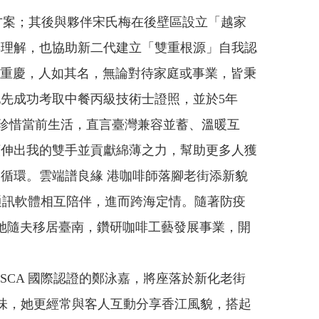
方案；其後與夥伴宋氏梅在後壁區設立「越家
與理解，也協助新二代建立「雙重根源」自我認
籍重慶，人如其名，無論對待家庭或事業，皆秉
先成功考取中餐丙級技術士證照，並於5年
珍惜當前生活，直言臺灣兼容並蓄、溫暖互
願伸出我的雙手並貢獻綿薄之力，幫助更多人獲
循環。雲端譜良緣 港咖啡師落腳老街添新貌
訊軟體相互陪伴，進而跨海定情。隨著防疫
，她隨夫移居臺南，鑽研咖啡工藝發展事業，開
及 SCA 國際認證的鄭泳嘉，將座落於新化老街
典港味，她更經常與客人互動分享香江風貌，搭起