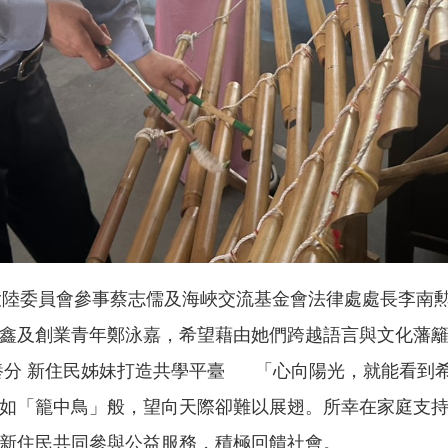
陸委員會參事蔡志儒及海峽交流基金會法律處處長李南勲
鑫及創業青年鄭泳嘉，希望藉由她們跨越語言與文化藩
養分 新住民姊妹打造共學平臺 「心向陽光，就能看到
如「籠中鳥」般，望向天際卻難以展翅。所幸在家庭支
新住民共同參與公益服務，積極回饋社會。