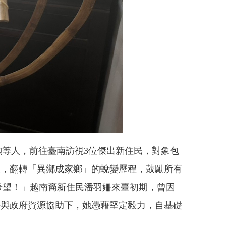
等人，前往臺南訪視3位傑出新住民，對象包
籬，翻轉「異鄉成家鄉」的蛻變歷程，鼓勵所有
希望！」越南裔新住民潘羽姍來臺初期，曾因
持與政府資源協助下，她憑藉堅定毅力，自基礎