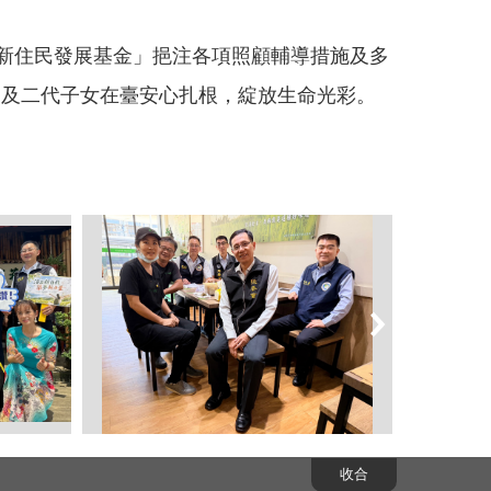
新住民發展基金」挹注各項照顧輔導措施及多
民及二代子女在臺安心扎根，綻放生命光彩。
基會見
圖四、大陸新住民曾鑫（左一）分
圖五、
收合
蛻變。
享餐飲職涯經驗，展現新住民在臺
落腳新