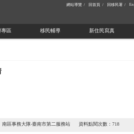
En
網站導覽
回首頁
回移民署
辦專區
移民輔導
新住民寫真
情
：南區事務大隊‧臺南市第二服務站
資料點閱次數：718