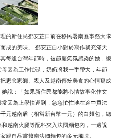
料理的新住民鄧安芷日前在移民署南區事務大隊
織而成的美味。
鄧安芷自小對於寫作就充滿天
尤其每逢台灣年節時，被節慶氣氛感染的她，總
父母因為工作忙碌，奶奶將我一手帶大，年節
她把思念家鄉、親人及越南傳統美食的心情寫成
 她說：「如果新住民都能將心情故事化作文
候常因為上學快遲到，急急忙忙地在途中買法
一千元越南盾（相當新台幣一元）的白麵包，總
菜和越南火腿等配料夾入法國麵包內，一邊說
大家親自品嘗越南法國麵包的多元風味。