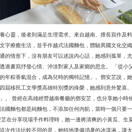
養心靈，後者則滿足生理需求。來自越南、擅長寫作及
文字療癒生活，並手作越式法國麵包，體驗異國文化交
通的情形下，沒有朋友可以述說內心話，她感到孤單，
透過書寫抒發心情、沖淡對家人及家鄉的思念。 「從小
的年粽香氣混合，成為兒時的獨特記憶」。鄧安芷說，
四屆移民工文學獎高雄特別獎的殊榮，她感到意外驚喜。
」。 曾經在高雄經營越南餐廳的鄧安芷，也分享她小時
法國麵包都是純麵包，不添加任何內餡，當時一個只要
安芷在分享現場手作料理時，她一邊將清爽的小黃瓜、生
，這次作法比較不同的是，她特地準備消暑的冰淇淋，讓