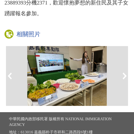
23889393
分機
2371
，歡迎懷抱夢想的新住民及其子女
踴躍報名參加。
相關照片
中華民國內政部移民署 版權所有 NATIONAL IMMIGRATION
AGENCY
地址：613016 嘉義縣朴子市祥和二路西段6號1樓