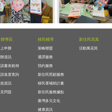
年8月19日本前往光復鄉家訪新
114年8月19日本站前往瑞
進行居留證更新及法令宣導
新住民並進行法令宣導協助
申辦專區
移民輔導
新住民寫真
線上申辦
策略聯盟
活動萬花筒
申辦資訊
通譯服務
申請書表範例
預約服務
申請進度查詢
新住民照顧服務
法規資訊
移民署補助計畫
常見問題
新住民服務據點
臺灣多元文化
健康資訊