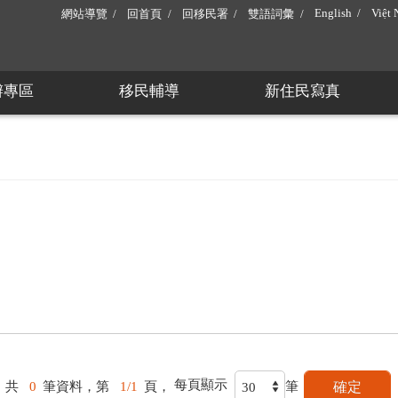
English
Việt
網站導覽
回首頁
回移民署
雙語詞彙
辦專區
移民輔導
新住民寫真
每頁顯示
共
0
筆資料，第
1/1
頁，
筆