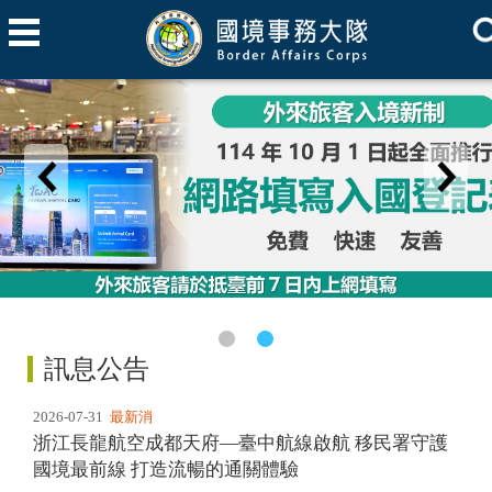
訊息公告
2026-07-31
最新消
浙江長龍航空成都天府—臺中航線啟航 移民署守護
息
國境最前線 打造流暢的通關體驗