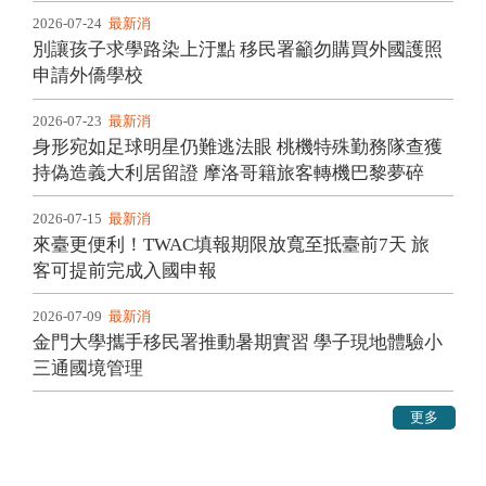
2026-07-24
最新消
別讓孩子求學路染上汙點 移民署籲勿購買外國護照
息
申請外僑學校
2026-07-23
最新消
身形宛如足球明星仍難逃法眼 桃機特殊勤務隊查獲
息
持偽造義大利居留證 摩洛哥籍旅客轉機巴黎夢碎
2026-07-15
最新消
來臺更便利！TWAC填報期限放寬至抵臺前7天 旅
息
客可提前完成入國申報
2026-07-09
最新消
金門大學攜手移民署推動暑期實習 學子現地體驗小
息
三通國境管理
更多