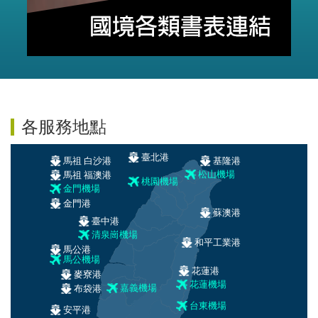
各服務地點
臺北港
馬祖 白沙港
基隆港
馬祖 福澳港
松山機場
桃園機場
金門機場
金門港
蘇澳港
臺中港
清泉崗機場
和平工業港
馬公港
馬公機場
花蓮港
麥寮港
花蓮機場
布袋港
嘉義機場
台東機場
安平港