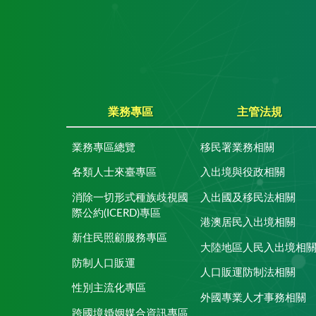
業務專區
主管法規
業務專區總覽
移民署業務相關
各類人士來臺專區
入出境與役政相關
消除一切形式種族歧視國
入出國及移民法相關
際公約(ICERD)專區
港澳居民入出境相關
新住民照顧服務專區
大陸地區人民入出境相
防制人口販運
人口販運防制法相關
性別主流化專區
外國專業人才事務相關
跨國境婚姻媒合資訊專區