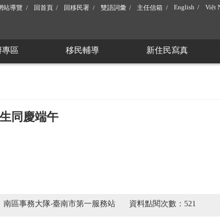
English
Việt
網站導覽
回首頁
回移民署
雙語詞彙
主任信箱
辦專區
移民輔導
新住民寫真
生同慶端午
：南區事務大隊‧臺南市第一服務站
資料點閱次數：521